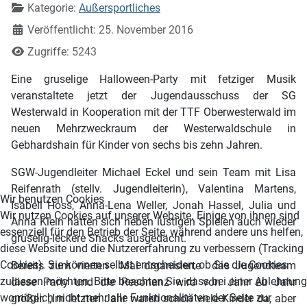
Kategorie:
Außersportliches
Veröffentlicht: 25. November 2016
Zugriffe: 5243
Eine gruselige Halloween-Party mit fetziger Musik
veranstaltete jetzt der Jugendausschuss der SG
Westerwald in Kooperation mit der TTF Oberwesterwald im
neuen Mehrzweckraum der Westerwaldschule in
Gebhardshain für Kinder von sechs bis zehn Jahren.
SGW-Jugendleiter Michael Eckel und sein Team mit Lisa
Reifenrath (stellv. Jugendleiterin), Valentina Martens,
Wir benutzen Cookies
Isabell Hoss, Anna-Lena Weller, Jonah Hassel, Julia und
Wir nutzen Cookies auf unserer Website. Einige von ihnen sind
Anna Klein hatten sich neben lustigen Spielen auch wieder
essenziell für den Betrieb der Seite, während andere uns helfen,
gruselig-leckere Snacks ausgedacht.
diese Website und die Nutzererfahrung zu verbessern (Tracking
Cookies). Sie können selbst entscheiden, ob Sie die Cookies
Bereits zum vierten Mal organisierte das Jugendteam
zulassen möchten. Bitte beachten Sie, dass bei einer Ablehnung
diese Party und die Resonanz wird von Jahr zu Jahr
womöglich nicht mehr alle Funktionalitäten der Seite zur
größer. „Im letzten Jahr waren schon viele Kinder da, aber