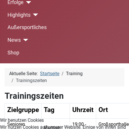
Erfolge
Highlights
Außersportliches
News
Shop
Aktuelle Seite:
Startseite
Training
Trainingszeiten
Trainingszeiten
Zielgruppe
Tag
Uhrzeit
Ort
Wir benutzen Cookies
Senioren
19:00 -
Großsporthalle
Wir nutzen Cookies auf unserer Website. Einige von ihnen sind
Montag