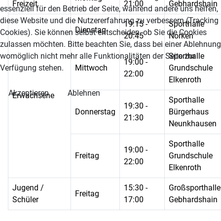
Freizeit
21:00
Gebhardshain
essenziell für den Betrieb der Seite, während andere uns helfen,
diese Website und die Nutzererfahrung zu verbessern (Tracking
19:15 -
Sporthalle
Dienstag
Cookies). Sie können selbst entscheiden, ob Sie die Cookies
20:45
Norken
zulassen möchten. Bitte beachten Sie, dass bei einer Ablehnung
womöglich nicht mehr alle Funktionalitäten der Seite zur
Sporthalle
19:00 -
Verfügung stehen.
Mittwoch
Grundschule
22:00
Elkenroth
Akzeptieren
Ablehnen
Erwachsene
Sporthalle
19:30 -
Donnerstag
Bürgerhaus
21:30
Neunkhausen
Sporthalle
19:00 -
Freitag
Grundschule
22:00
Elkenroth
Jugend /
15:30 -
Großsporthalle
Freitag
Schüler
17:00
Gebhardshain