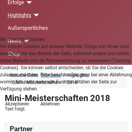
Erfolge
Highlights
Außersportliches
Wir benutzen Cookies
News
Wir nutzen Cookies auf unserer Website. Einige von ihnen sind
essenziell für den Betrieb der Seite, während andere uns helfen,
Shop
diese Website und die Nutzererfahrung zu verbessern (Tracking
Cookies). Sie können selbst entscheiden, ob Sie die Cookies
zulassen möchten. Bitte beachten Sie, dass bei einer Ablehnung
Aktuelle Seite:
Startseite
Highlights
womöglich nicht mehr alle Funktionalitäten der Seite zur
Mini-Meisterschaften
2018
Verfügung stehen.
Mini-Meisterschaften 2018
Akzeptieren
Ablehnen
Text folgt.
Partner