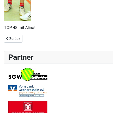
TOP 48 mit Alina!
Vorheriger Beitrag: Aktuelle TTR-Werte September 2016
Zurück
Partner