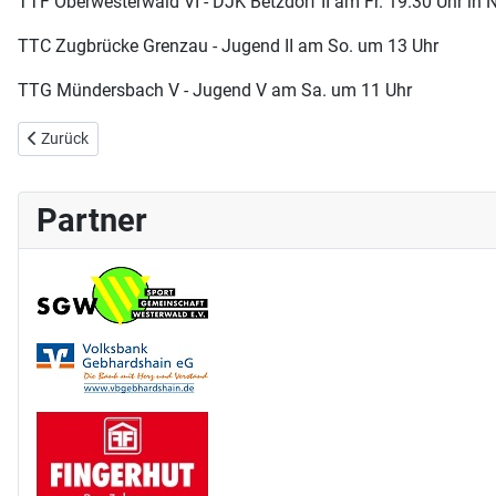
TTF Oberwesterwald VI - DJK Betzdorf II am Fr. 19.30 Uhr i
TTC Zugbrücke Grenzau - Jugend II am So. um 13 Uhr
TTG Mündersbach V - Jugend V am Sa. um 11 Uhr
Vorheriger Beitrag: Regionseinzel-/Doppel-Meisterschaften am 11.-
Zurück
Partner