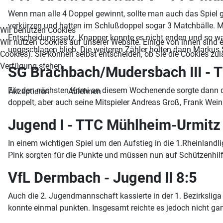
Wenn man alle 4 Doppel gewinnt, sollte man auch das Spiel g
verkürzen und hatten im Schlußdoppel sogar 3 Matchbälle. 
Wir benutzen Cookies
Entscheidungssatz. Knapper konnte es nicht enden und so war 
Wir nutzen Cookies auf unserer Website. Einige von ihnen sind e
ungeschlagen blieb. Die weiteren Zähler holten dann Markus
Cookies). Sie können selbst entscheiden, ob Sie die Cookies zul
Verfügung stehen.
SG Brachbach/Mudersbach III - 
Für den nächsten Krimi an diesem Wochenende sorgte dann di
Akzeptieren
Ablehnen
doppelt, aber auch seine Mitspieler Andreas Groß, Frank Wein
Jugend I - TTC Mühlheim-Urmitz
In einem wichtigen Spiel um den Aufstieg in die 1.Rheinland
Pink sorgten für die Punkte und müssen nun auf Schützenhilf
VfL Dermbach - Jugend II 8:5
Auch die 2. Jugendmannschaft kassierte in der 1. Bezirksli
konnte einmal punkten. Insgesamt reichte es jedoch nicht ga