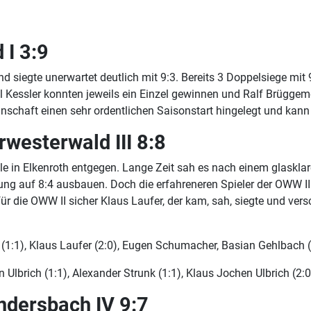
 I 3:9
 siegte unerwartet deutlich mit 9:3. Bereits 3 Doppelsiege mit
l Kessler konnten jeweils ein Einzel gewinnen und Ralf Brüggem
nschaft einen sehr ordentlichen Saisonstart hingelegt und kann 
westerwald III 8:8
le in Elkenroth entgegen. Lange Zeit sah es nach einem glaskla
g auf 8:4 ausbauen. Doch die erfahreneren Spieler der OWW III 
für die OWW II sicher Klaus Laufer, der kam, sah, siegte und ve
 (1:1), Klaus Laufer (2:0), Eugen Schumacher, Basian Gehlbach (
 Ulbrich (1:1), Alexander Strunk (1:1), Klaus Jochen Ulbrich (2:0
dersbach IV 9:7