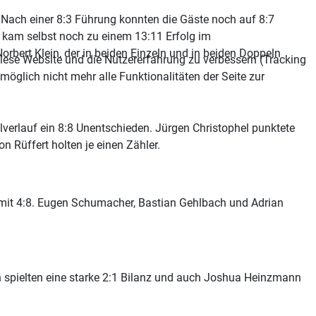
 Nach einer 8:3 Führung konnten die Gäste noch auf 8:7
 kam selbst noch zu einem 13:11 Erfolg im
rbert Klein, der in beiden Einzeln und in beiden Doppeln
 diese Website und die Nutzererfahrung zu verbessern (Tracking
öglich nicht mehr alle Funktionalitäten der Seite zur
erlauf ein 8:8 Unentschieden. Jürgen Christophel punktete
 Rüffert holten je einen Zähler.
n mit 4:8. Eugen Schumacher, Bastian Gehlbach und Adrian
h spielten eine starke 2:1 Bilanz und auch Joshua Heinzmann