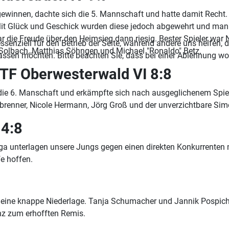
ewinnen, dachte sich die 5. Mannschaft und hatte damit Recht.
Mit Glück und Geschick wurden diese jedoch abgewehrt und man
die Freude über den Heimsieg dann riesig. Bester Spieler war No
ssenziell für den Betrieb der Seite, während andere uns helfen,
 Solbach, Matthias Söhngen und Michael "Ronaldo" Betz.
assen möchten. Bitte beachten Sie, dass bei einer Ablehnung wom
TTF Oberwesterwald VI 8:8
e 6. Manschaft und erkämpfte sich nach ausgeglichenem Spielv
brenner, Nicole Hermann, Jörg Groß und der unverzichtbare Simon
 4:8
liga unterlagen unsere Jungs gegen einen direkten Konkurrente
e hoffen.
ga eine knappe Niederlage. Tanja Schumacher und Jannik Pospic
nz zum erhofften Remis.