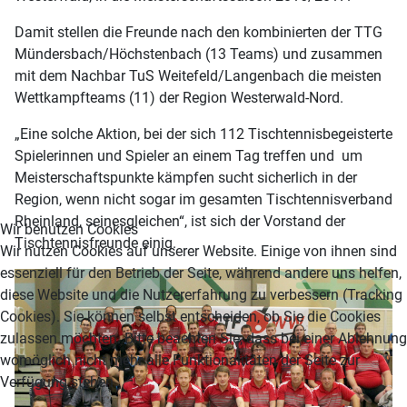
Damit stellen die Freunde nach den kombinierten der TTG
Mündersbach/Höchstenbach (13 Teams) und zusammen
mit dem Nachbar TuS Weitefeld/Langenbach die meisten
Wettkampfteams (11) der Region Westerwald-Nord.
„Eine solche Aktion, bei der sich 112 Tischtennisbegeisterte
Spielerinnen und Spieler an einem Tag treffen und um
Meisterschaftspunkte kämpfen sucht sicherlich in der
Region, wenn nicht sogar im gesamten Tischtennisverband
Rheinland, seinesgleichen“, ist sich der Vorstand der
Wir benutzen Cookies
Tischtennisfreunde einig.
Wir nutzen Cookies auf unserer Website. Einige von ihnen sind
essenziell für den Betrieb der Seite, während andere uns helfen,
diese Website und die Nutzererfahrung zu verbessern (Tracking
Cookies). Sie können selbst entscheiden, ob Sie die Cookies
zulassen möchten. Bitte beachten Sie, dass bei einer Ablehnung
womöglich nicht mehr alle Funktionalitäten der Seite zur
Verfügung stehen.