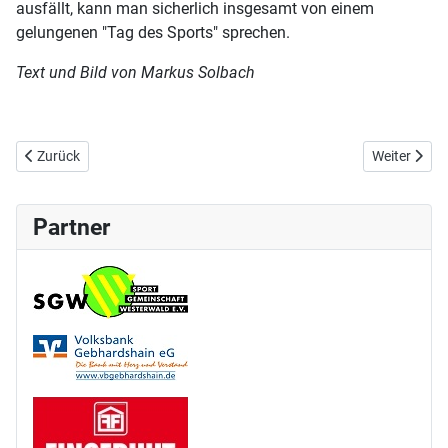
ausfällt, kann man sicherlich insgesamt von einem
gelungenen "Tag des Sports" sprechen.
Text und Bild von Markus Solbach
Vorheriger Beitrag: Spielbericht 25./26.11.2016
Nächster Be
Zurück
Weiter
Partner