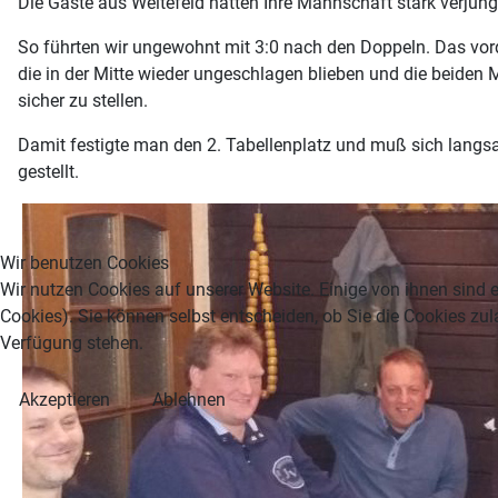
Die Gäste aus Weitefeld hatten Ihre Mannschaft stark verjüngt
So führten wir ungewohnt mit 3:0 nach den Doppeln. Das vord
die in der Mitte wieder ungeschlagen blieben und die beiden
sicher zu stellen.
Damit festigte man den 2. Tabellenplatz und muß sich langs
gestellt.
Wir benutzen Cookies
Wir nutzen Cookies auf unserer Website. Einige von ihnen sind e
Cookies). Sie können selbst entscheiden, ob Sie die Cookies zul
Verfügung stehen.
Akzeptieren
Ablehnen