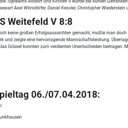
 die Topteams Alsdorf und Kirchen II wurde bei kühlen Getränke
sewart Axel Wörsdörfer, Daniel Kessler, Christopher Wiederstein
S Weitefeld V 8:8
ich keine großen Erfolgsaussichten gemacht, mußte man doch a
und zeigte eine hervorragende Mannschaftsleistung. Überragen
as Gössel konnten zum verdienten Unentschieden beitragen. Mit
pieltag 06./07.04.2018:
hr
Neunkhausen