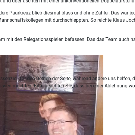
 und überraschten mit einer unkonventionellen Doppelaufstellung
ere Paarkreuz blieb diesmal blass und ohne Zähler. Das war je
 Mannschaftskollegen mit durchschleppten. So reichte Klaus Joch
am mit den Relegationsspielen befassen. Das das Team auch nac
ssenziell für den Betrieb der Seite, während andere uns helfen,
assen möchten. Bitte beachten Sie, dass bei einer Ablehnung wom