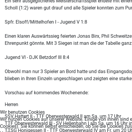
Ein sehr ausgeglichenes Meisterschaftsspiel endete mit ein
Scholl (1:2) waren gut drauf und alle Spieler konnten zum Pu
Spfr. Elsoff/Mittelhofen I - Jugend V 1:8
Einen klaren Auswärtssieg feierten Jonas Birx, Phil Schweitze
Ehrenpunkt gönnte. Mit 3 Siegen ist man die der Tabelle ganz
Jugend VI - DJK Betzdorf III 8:4
Obwohl man nur 3 Spieler an Bord hatte und das Eingangsdoppe
blieben in Ihren Einzeln ungeschlagen und zeigten eine starke
Vorschau auf kommendes Wochenende:
Herren
Wir benutzen Cookies
SSV Hattert II - TTF Oberwesterwald II am Sa. um 17 Uhr
Wir nutzen Cookies auf unserer Website. Einige von ihnen sind e
TTF Oberwesterwald III - SV Hellenhahn I am Sa. um 16 Uhr i
Cookies). Sie können selbst entscheiden, ob Sie die Cookies zul
TTSG Honigessen II - TTF Oberwesterwald IV am Fr. um 20 U