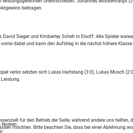
em leistungsgerechten Unentschieden. Johannes Mockenhaupt (2:
nktgewinn beitragen.
r, David Sieger und Kimberley Scheh in Elsoff. Alle Spieler warea
 vorne dabei und kann den Aufstieg in die nächst höhere Klasse
l verlor setzten sich Lukas Hartstang (3:0), Lukas Musch (2:0)
 Leistung.
ssenziell für den Betrieb der Seite, während andere uns helfen,
n Norken
assen möchten. Bitte beachten Sie, dass bei einer Ablehnung wom
hr