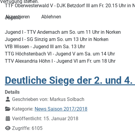
Verfügung stehen.
TTF Oberwesterwald V - DJK Betzdorf III am Fr. 20.15 Uhr i
Akzeptieren
Ablehnen
Jugend
Jugend I - TTV Andernach am So. um 11 Uhr in Norken
Jugend I - SG Sinzig am So. um 13 Uhr in Norken
VfB Wissen - Jugend III am Sa. 13 Uhr
TTG Höchstenbach VI - Jugend V am Sa. um 14 Uhr
TTV Alexandria Höhn I - Jugend VI am Fr. um 18 Uhr
Deutliche Siege der 2. und 
Details
Geschrieben von:
Markus Solbach
Kategorie:
News Saison 2017/2018
Veröffentlicht: 15. Januar 2018
Zugriffe: 6105