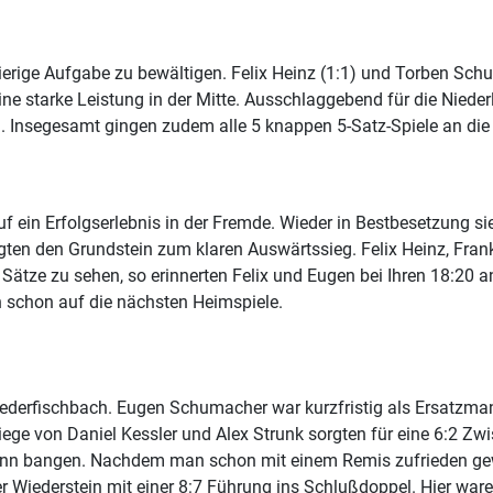
erige Aufgabe zu bewältigen. Felix Heinz (1:1) und Torben Schuh
ne starke Leistung in der Mitte. Ausschlaggebend für die Nieder
 Insegesamt gingen zudem alle 5 knappen 5-Satz-Spiele an die
 ein Erfolgserlebnis in der Fremde. Wieder in Bestbesetzung si
ten den Grundstein zum klaren Auswärtssieg. Felix Heinz, Fra
ätze zu sehen, so erinnerten Felix und Eugen bei Ihren 18:20 an 
h schon auf die nächsten Heimspiele.
derfischbach. Eugen Schumacher war kurzfristig als Ersatzman
ge von Daniel Kessler und Alex Strunk sorgten für eine 6:2 Zwi
nn bangen. Nachdem man schon mit einem Remis zufrieden gew
er Wiederstein mit einer 8:7 Führung ins Schlußdoppel. Hier w