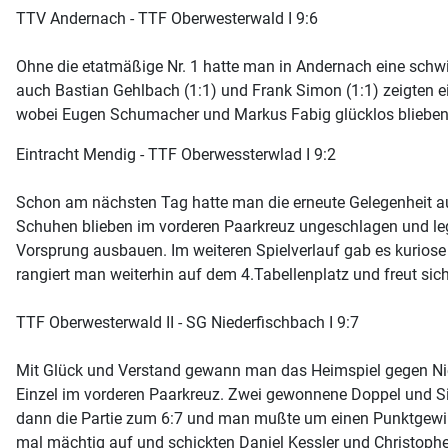
TTV Andernach - TTF Oberwesterwald I 9:6
Ohne die etatmäßige Nr. 1 hatte man in Andernach eine schwi
auch Bastian Gehlbach (1:1) und Frank Simon (1:1) zeigten ei
wobei Eugen Schumacher und Markus Fabig glücklos blieben.
Eintracht Mendig - TTF Oberwessterwlad I 9:2
Schon am nächsten Tag hatte man die erneute Gelegenheit auf
Schuhen blieben im vorderen Paarkreuz ungeschlagen und leg
Vorsprung ausbauen. Im weiteren Spielverlauf gab es kuriose S
rangiert man weiterhin auf dem 4.Tabellenplatz und freut sic
TTF Oberwesterwald II - SG Niederfischbach I 9:7
Mit Glück und Verstand gewann man das Heimspiel gegen Nie
Einzel im vorderen Paarkreuz. Zwei gewonnene Doppel und Sie
dann die Partie zum 6:7 und man mußte um einen Punktgewi
mal mächtig auf und schickten Daniel Kessler und Christoph