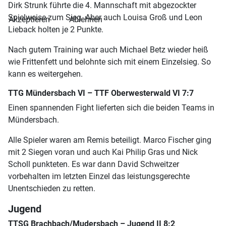
Dirk Strunk führte die 4. Mannschaft mit abgezockter
Spielweise zum Sieg. Aber auch Louisa Groß und Leon
Akzeptieren
Ablehnen
Lieback holten je 2 Punkte.
Nach gutem Training war auch Michael Betz wieder heiß
wie Frittenfett und belohnte sich mit einem Einzelsieg. So
kann es weitergehen.
TTG Mündersbach VI – TTF Oberwesterwald VI 7:7
Einen spannenden Fight lieferten sich die beiden Teams in
Mündersbach.
Alle Spieler waren am Remis beteiligt. Marco Fischer ging
mit 2 Siegen voran und auch Kai Philip Gras und Nick
Scholl punkteten. Es war dann David Schweitzer
vorbehalten im letzten Einzel das leistungsgerechte
Unentschieden zu retten.
Jugend
TTSG Brachbach/Mudersbach – Jugend II 8:2