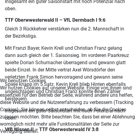
Insgesamt ein guter Saisonstart mit noch Potenzial nach
oben.
TTF Oberwwesterwald II – VfL Dermbach I 9:6
Gleich 3 Rückkehrer verstärken nun die 2. Mannschaft in
der Bezirksliga.
Mit Franzi Bayer, Kevin Krell und Christian Franz gelang
dann auch gleich der 1. Saisonsieg. Im vorderen Paarkreuz
spielte Dorian Schumacher überragend und gewann glatt
beide Einzel. In der Mitte vertrat Axel Wörsdörfer den
verletzten Frank Simon hervorragend und gewann seine
Wir benutzen Cookies
Spiele knapp im 5.Satz. Kevin Krell blieb Hinten ebenfalls
Wir nutzen Cookies auf unserer Website. Einige von ihnen sind
ungeschlagen und Christian Franz konnte einen Zähler
essenziell für den Betrieb der Seite, während andere uns helfen,
beisteuern.
diese Website und die Nutzererfahrung zu verbessern (Tracking
Cookies). Sie können selbst entscheiden, ob Sie die Cookies
Insgesamt ein guter Saisonstart mit noch Potenzial nach
zulassen möchten. Bitte beachten Sie, dass bei einer Ablehnung
oben.
womöglich nicht mehr alle Funktionalitäten der Seite zur
VfB Wissen II – TTF Oberwesterwald IV 3:8
Verfügung stehen.