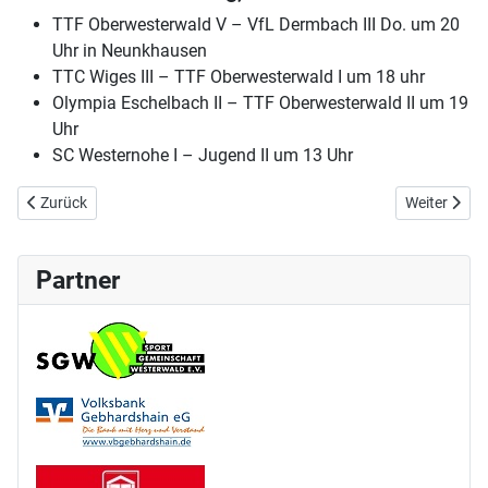
TTF Oberwesterwald V – VfL Dermbach III Do. um 20
Uhr in Neunkhausen
TTC Wiges III – TTF Oberwesterwald I um 18 uhr
Olympia Eschelbach II – TTF Oberwesterwald II um 19
Uhr
SC Westernohe I – Jugend II um 13 Uhr
Vorheriger Beitrag: TTF Oberwesterwald bringt den Grundschulkinder
Nächster Bei
Zurück
Weiter
Partner